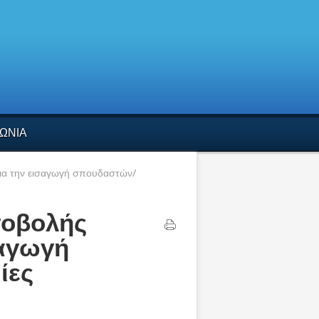
ΩΝΙΑ
ια την εισαγωγή σπουδαστών/
ποβολής
σαγωγή
ίες