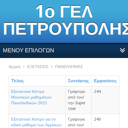
1ο ΓΕΛ
ΠΕΤΡΟΥΠΟΛΗ
ΜΕΝΟΥ ΕΠΙΛΟΓΩΝ
Αρχική
ΕΞΕΤΑΣΕΙΣ
ΠΑΝΕΛΛΗΝΙΕΣ
Τίτλος
Συντάκτης
Εμφανίσεις
Εξεταστικά Κέντρα
Γράφτηκε
244
Μουσικών μαθημάτων
από τον/
Πανελλαδικών 2023
την Super
User
Εξεταστικό Κέντρο για το
Γράφτηκε
240
ειδικό μάθημα των Αγγλικών
από τον/