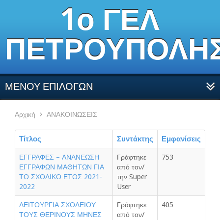
1ο ΓΕΛ
ΠΕΤΡΟΥΠΟΛΗ
ΜΕΝΟΥ ΕΠΙΛΟΓΩΝ
Αρχική
ΑΝΑΚΟΙΝΩΣΕΙΣ
Τίτλος
Συντάκτης
Εμφανίσεις
ΕΓΓΡΑΦΕΣ – ΑΝΑΝΕΩΣΗ
Γράφτηκε
753
ΕΓΓΡΑΦΩΝ ΜΑΘΗΤΩΝ ΓΙΑ
από τον/
ΤΟ ΣΧΟΛΙΚΟ ΕΤΟΣ 2021-
την Super
2022
User
ΛΕΙΤΟΥΡΓΙΑ ΣΧΟΛΕΙΟΥ
Γράφτηκε
405
ΤΟΥΣ ΘΕΡΙΝΟΥΣ ΜΗΝΕΣ
από τον/