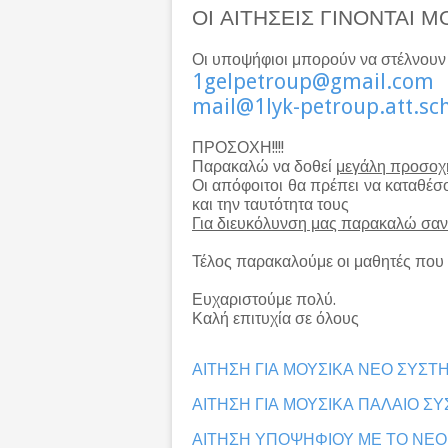
ΟΙ ΑΙΤΗΣΕΙΣ ΓΙΝΟΝΤΑΙ 
Οι υποψήφιοι μπορούν να στέλνουν τ
1
gelpetroup
@
gmail
.
com
mail
@1
lyk
-
petroup
.
att
.
sc
ΠΡΟΣΟΧΗ!!!!
Παρακαλώ να δοθεί
μεγάλη προσοχ
Οι απόφοιτοι θα πρέπει να καταθέσο
και την ταυτότητα τους
Για διευκόλυνση μας παρακαλώ σαν 
Τέλος παρακαλούμε οι μαθητές που 
Ευχαριστούμε πολύ.
Καλή επιτυχία σε όλους
ΑΙΤΗΣΗ ΓΙΑ ΜΟΥΣΙΚΑ ΝΕΟ ΣΥΣΤ
ΑΙΤΗΣΗ ΓΙΑ ΜΟΥΣΙΚΑ ΠΑΛΑΙΟ Σ
ΑΙΤΗΣΗ ΥΠΟΨΗΦΙΟΥ ΜΕ ΤΟ ΝΕ